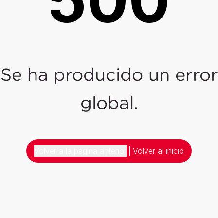
Se ha producido un error
global.
Volver a la página anterior
|
Volver al inicio