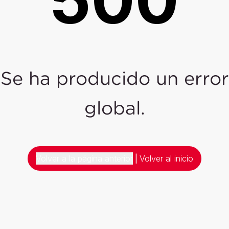
Se ha producido un error
global.
Volver a la página anterior
|
Volver al inicio